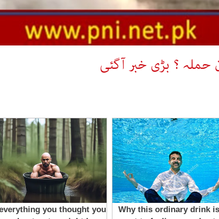
ملہ ؟ بڑی خبر آگئی