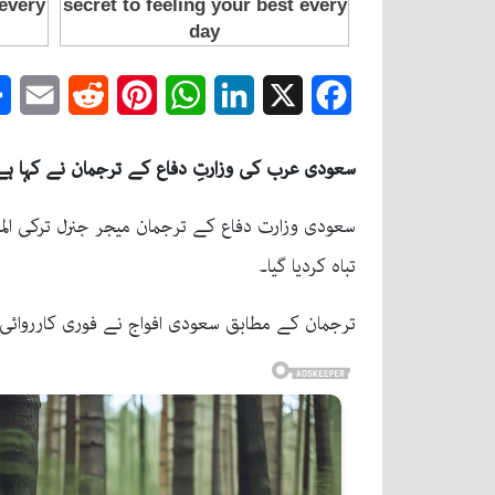
mail
Reddit
Pinterest
WhatsApp
LinkedIn
Facebook
X
سعودی عرب کی وزارتِ دفاع کے ترجمان نے کہا ہے کہ عراق سے داغے گئے 3 ڈرون سعودی فضائی 
سعودی وزارت دفاع کے ترجمان میجر جنرل ترکی الم
تباہ کردیا گیا۔
ترجمان کے مطابق سعودی افواج نے فوری کارروائی 