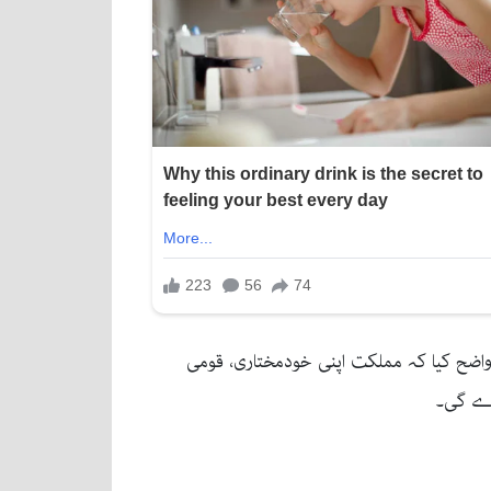
واضح کیا کہ مملکت اپنی خودمختاری، قومی
رے گی۔