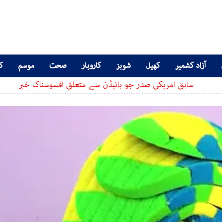
آزاد کشمیر
کھیل
شوبز
کاروبار
صحت
موسم
کا
 امریکی صدر جو بائیڈن سے متعلق افسوسناک خبر
ملازمین 