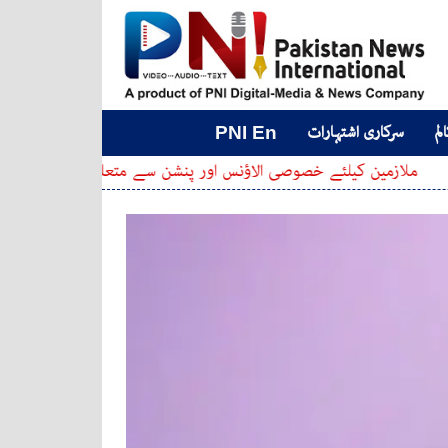
لم
سرکاری اشتہارات
PNI En
کیلئے خصوصی الاؤنس اور پنشن سے متعلق بڑی خبر
سابق ام