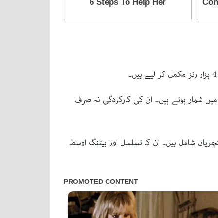
 میں شمار ہوتے ہیں۔ ان کی کارکردگی نہ صرف
بر اعظم اب تک پی ایس ایل میں 105 میچز کھیل چکے ہیں، جن میں 2 سنچریاں اور 37 نصف سنچریاں شامل ہیں۔ ان کا تسلسل اور بیٹنگ اوسط