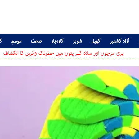
آزاد کشمیر
کھیل
شوبز
کاروبار
صحت
موسم
کا
چوں اور سلاد کے پتوں میں خطرناک وائرس کا انکشاف
سابق 