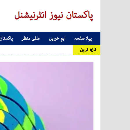
Skip to conten
پہلا صفحہ
اہم خبریں
عالمی منظر
پاکستان
Main Navigatio
تازہ ترین
ہری مر