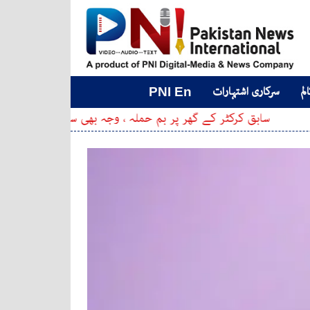
لم
سرکاری اشتہارات
PNI En
کرکٹر کے گھر پر بم حملہ ، وجہ بھی سامنے آ گئی
ہری مرچ