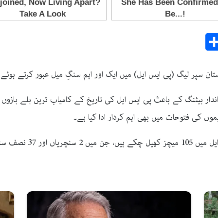
Share
E
 (پی ایس ایل) میں ایک اور اہم سنگِ میل عبور کرتے ہوئے 4 ہزار رنز مکمل کر لیے ہیں۔
اندار بیٹنگ کے باعث پی ایس ایل کی تاریخ کے کامیاب ترین بلے بازوں
یموں کی فتوحات میں بھی اہم کردار ادا کیا ہے۔
اعداد و شمار کے مطابق با