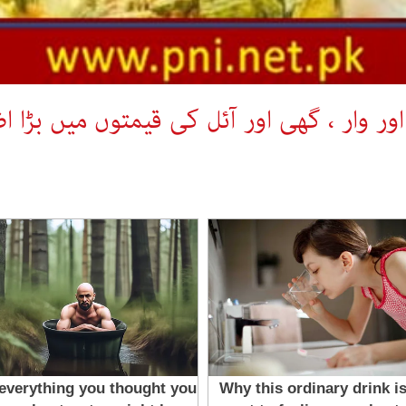
ور وار ، گھی اور آئل کی قیمتوں میں بڑا ا