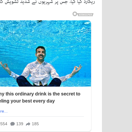
ریکارڈ کیا گیا، جس پر شہریوں نے شدید تشویش کا 