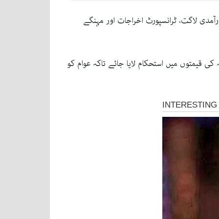
آمدی لاگت، ٹرانسپورٹ اخراجات اور مہنگے
کی قیمتوں میں استحکام لایا جائے تاکہ عوام کو