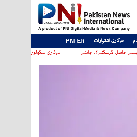
لم
سرکاری اشتہارات
PNI En
سکتے؟، جانئے
سرکاری سکولوں کے اوقاتِ کار جاری