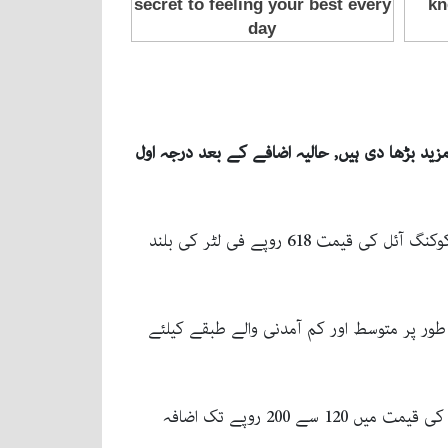
ید بڑھا دی ہیں, حالیہ اضافے کے بعد درجہ اول
نئے اضافے کے بعد درجہ اول گھی اور آئل کی قیمت 598 روپے فی کلوگرام اور فی لٹر تک پہنچ گئی ہے، جبکہ سن فلاور کوکنگ آئل کی قیمت 618 روپے فی لٹر کی بلند
طور پر متوسط اور کم آمدنی والے طبقے کیلئے
دوسری جانب آٹے کی قیمتوں میں بھی مسلسل اضافہ جاری ہے۔ گزشتہ ہفتے کے دوران 10 سے 20 کلوگرام آٹے کے تھیلے کی قیمت میں 120 سے 200 روپے تک اضافہ