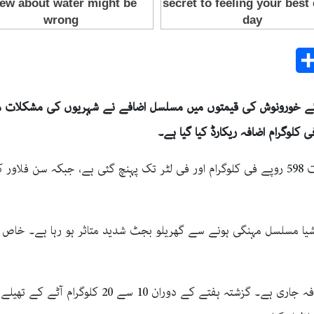
Share
E
شیائے خورونوش کی قیمتوں میں مسلسل اضافے نے شہریوں کی مشکلات مز
 اشیا مسلسل مہنگی ہونے سے گھریلو بجٹ شدید متاثر ہو رہا ہے۔ خاص 